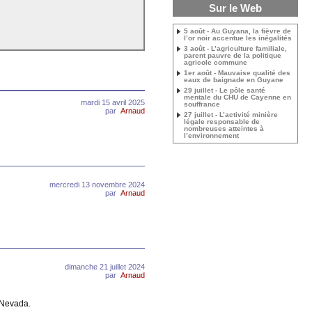
Sur le Web
5 août - Au Guyana, la fièvre de
l’or noir accentue les inégalités
3 août - L’agriculture familiale,
parent pauvre de la politique
agricole commune
1er août - Mauvaise qualité des
eaux de baignade en Guyane
29 juillet - Le pôle santé
mentale du CHU de Cayenne en
mardi 15 avril 2025
souffrance
par
Arnaud
27 juillet - L’activité minière
légale responsable de
nombreuses atteintes à
l’environnement
mercredi 13 novembre 2024
par
Arnaud
dimanche 21 juillet 2024
par
Arnaud
a Nevada.