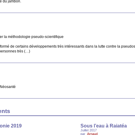
ge du jambon.
ser la méthodologie pseudo-scientifique
informé de certains développements très intéressants dans la lutte contre la pseu
 personnes très (…)
e Néosanté
ents
onie 2019
Sous l’eau à Raiatéa
Juillet 2017
par
Arnaud