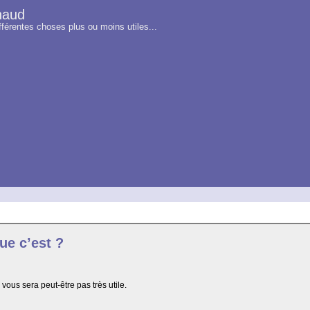
naud
fférentes choses plus ou moins utiles...
que c’est ?
 vous sera peut-être pas très utile.