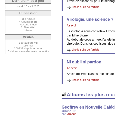
Dernière mise à jour
Trevélez est connu pour le sécha
mardi 15 avril 2025
Lire la suite de l’article
Publication
Virologie, une science ?
165 Articles
4 Albums photo
Aucune brève
A savoir
3 Sites Web
1 Auteur
La virologie sous contrôle – Expo
par Mike Stone
Visites
Au début de cette année, j’ai été 
130 aujourd’hui
virologie. Dans les coulisses, des
180 hier
250231 depuis le début
Lire la suite de l’article
5 visiteurs actuellement connectés
Ni oubli ni pardon
A savoir
Article de Yves Rasir sur le site d
Lire la suite de l’article
Albums les plus réc
Geoffrey en Nouvelle Caléd
Juillet 2019
par
Arnaud