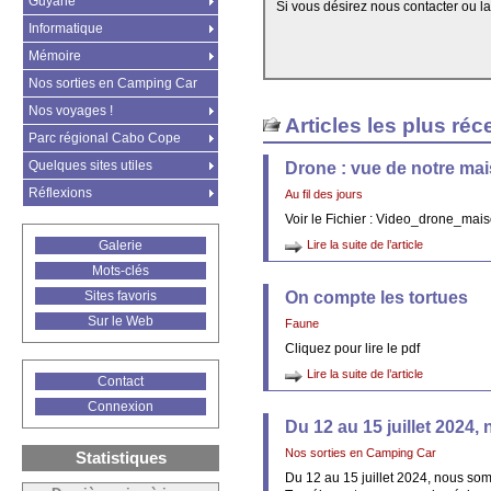
Guyane
Si vous désirez nous contacter ou l
Informatique
Mémoire
Nos sorties en Camping Car
Nos voyages !
Articles les plus réc
Parc régional Cabo Cope
Quelques sites utiles
Drone : vue de notre ma
Réflexions
Au fil des jours
Voir le Fichier : Video_drone_ma
Galerie
Lire la suite de l’article
Mots-clés
Sites favoris
On compte les tortues
Sur le Web
Faune
Cliquez pour lire le pdf
Lire la suite de l’article
Contact
Connexion
Du 12 au 15 juillet 2024,
Nos sorties en Camping Car
Statistiques
Du 12 au 15 juillet 2024, nous som