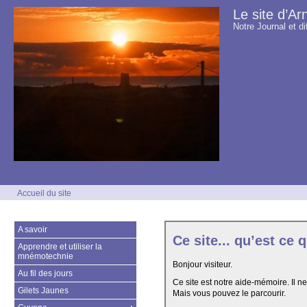
Le site d’Ar
Notre Journal et di
Accueil du site
A savoir
Ce site... qu’est ce 
Apprendre et utiliser la
mnémotechnie
Bonjour visiteur.
Au fil des jours
Ce site est notre aide-mémoire. Il ne
Gilets Jaunes
Mais vous pouvez le parcourir.