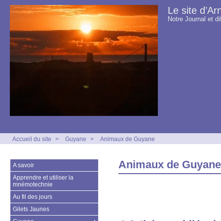
Le site d’Ar
Notre Journal et di
Accueil du site
>
Guyane
>
Animaux de Guyane
Animaux de Guyane
A savoir
Apprendre et utiliser la
mnémotechnie
Au fil des jours
Gilets Jaunes