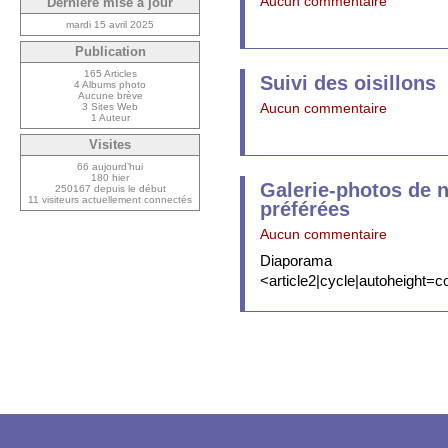
Aucun commentaire
Dernière mise à jour
mardi 15 avril 2025
Publication
165 Articles
Suivi des oisillons
4 Albums photo
Aucune brève
3 Sites Web
Aucun commentaire
1 Auteur
Visites
66 aujourd’hui
180 hier
Galerie-photos de 
250167 depuis le début
11 visiteurs actuellement connectés
préférées
Aucun commentaire
Diaporama
<article2|cycle|autoheight=c