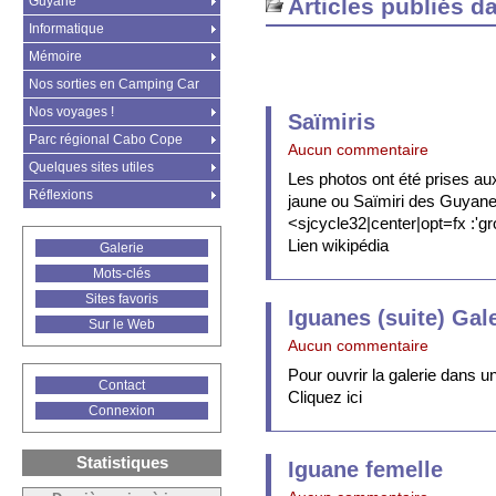
Guyane
Articles publiés d
Informatique
Mémoire
Nos sorties en Camping Car
Nos voyages !
Saïmiris
Parc régional Cabo Cope
Aucun commentaire
Quelques sites utiles
Les photos ont été prises au
Réflexions
jaune ou Saïmiri des Guyanes
<sjcycle32|center|opt=fx :'g
Lien wikipédia
Galerie
Mots-clés
Sites favoris
Iguanes (suite) Gal
Sur le Web
Aucun commentaire
Pour ouvrir la galerie dans un
Contact
Cliquez ici
Connexion
Statistiques
Iguane femelle